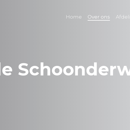
Home
Over ons
Afdel
 de Schoonderw