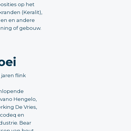
osities op het
randen (Keralit),
len en andere
oning of gebouw.
oei
aren flink
eenlopende
lvano Hengelo,
rking De Vries,
 Acodeq en
dustrie. Bear
ssen van hout.