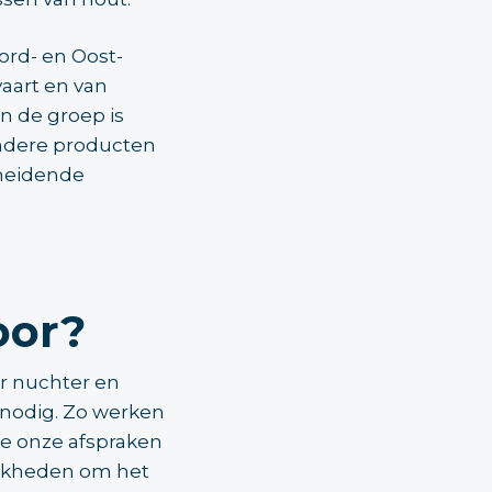
ord- en Oost-
aart en van
in de groep is
andere producten
cheidende
oor?
er nuchter en
n nodig. Zo werken
e onze afspraken
ijkheden om het