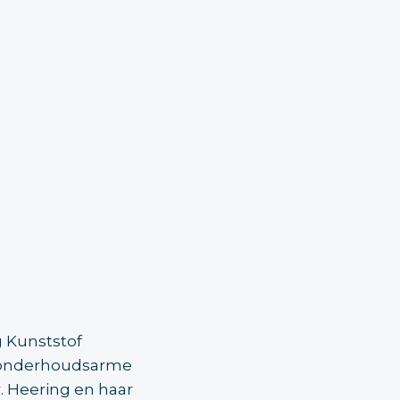
g Kunststof
et onderhoudsarme
. Heering en haar